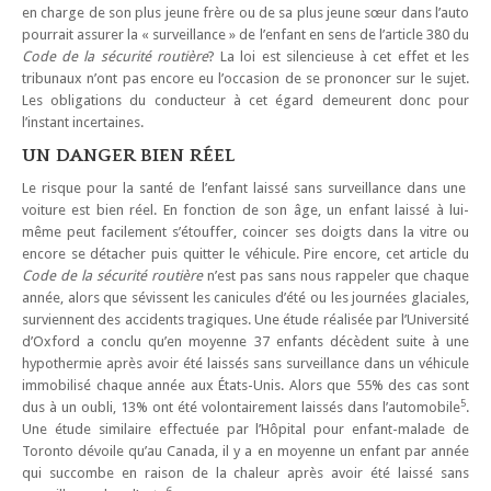
en charge de son plus jeune frère ou de sa plus jeune sœur dans l’auto
pourrait assurer la « surveillance » de l’enfant en sens de l’article 380 du
Code de la sécurité routière
? La loi est silencieuse à cet effet et les
tribunaux n’ont pas encore eu l’occasion de se prononcer sur le sujet.
Les obligations du conducteur à cet égard demeurent donc pour
l’instant incertaines.
UN DANGER BIEN RÉEL
Le risque pour la santé de l’enfant laissé sans surveillance dans une
voiture est bien réel. En fonction de son âge, un enfant laissé à lui-
même peut facilement s’étouffer, coincer ses doigts dans la vitre ou
encore se détacher puis quitter le véhicule. Pire encore, cet article du
Code de la sécurité routière
n’est pas sans nous rappeler que chaque
année, alors que sévissent les canicules d’été ou les journées glaciales,
surviennent des accidents tragiques. Une étude réalisée par l’Université
d’Oxford a conclu qu’en moyenne 37 enfants décèdent suite à une
hypothermie après avoir été laissés sans surveillance dans un véhicule
immobilisé chaque année aux États-Unis. Alors que 55% des cas sont
5
dus à un oubli, 13% ont été volontairement laissés dans l’automobile
.
Une étude similaire effectuée par l’Hôpital pour enfant-malade de
Toronto dévoile qu’au Canada, il y a en moyenne un enfant par année
qui succombe en raison de la chaleur après avoir été laissé sans
6