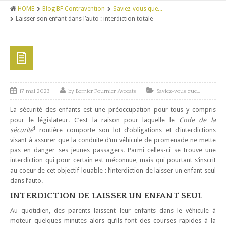
HOME
Blog BF Contravention
Saviez-vous que...
Tarifs
Laisser son enfant dans l’auto : interdiction totale
Équipe
Me Marco Morin, LL.B.
Saviez-vous que…
17 mai 2023
by
Bernier Fournier Avocats
Saviez-vous que...
Nous joindre
La sécurité des enfants est une préoccupation pour tous y compris
pour le législateur. C’est la raison pour laquelle le
Code de la
1
sécurité
routière comporte son lot d’obligations et d’interdictions
visant à assurer que la conduite d’un véhicule de promenade ne mette
pas en danger ses jeunes passagers. Parmi celles-ci se trouve une
interdiction qui pour certain est méconnue, mais qui pourtant s’inscrit
au coeur de cet objectif louable : l’interdiction de laisser un enfant seul
dans l’auto.
INTERDICTION DE LAISSER UN ENFANT SEUL
Au quotidien, des parents laissent leur enfants dans le véhicule à
moteur quelques minutes alors qu’ils font des courses rapides à la