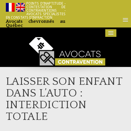
POINTS D’INAPTITUDE -
CONTESTATION DE
CONTRAVENTIONS -
AVOCATS SPÉCIALISTES
EN CONSTATS D’INFRACTION
Avocats chevronnés au
Québec
Accueil
LAISSER SON ENFANT
Services
DANS L’AUTO :
Constat d’infraction
INTERDICTION
Permis restreint
TOTALE
Mainlevée de saisie
Conduite avec facultés affaiblies