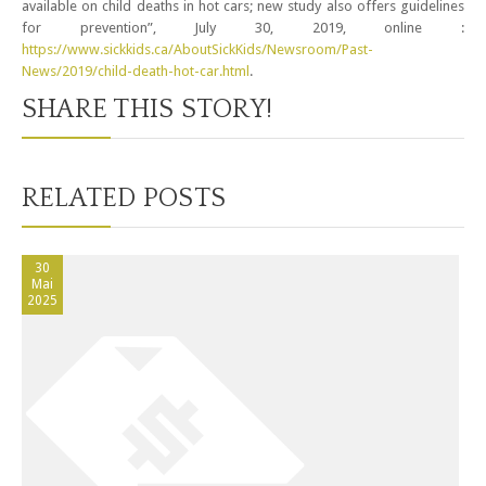
available on child deaths in hot cars; new study also offers guidelines
for prevention”, July 30, 2019, online :
https://www.sickkids.ca/AboutSickKids/Newsroom/Past-
News/2019/child-death-hot-car.html
.
SHARE THIS STORY!
RELATED POSTS
30
Mai
2025