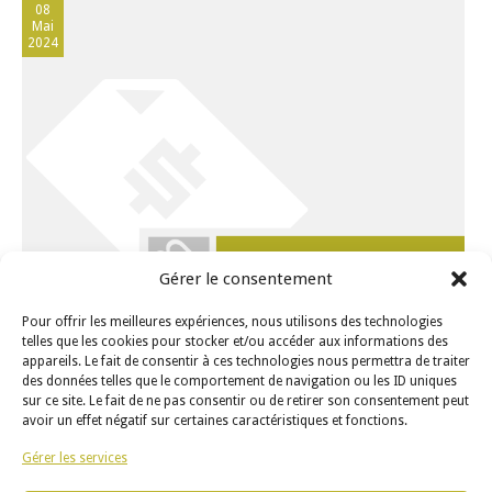
08
Mai
2024
Gérer le consentement
0
DÉLIT DE FUITE : LES CONSÉQUENCES PÉNALES
Pour offrir les meilleures expériences, nous utilisons des technologies
ET CRIMINELLES
telles que les cookies pour stocker et/ou accéder aux informations des
appareils. Le fait de consentir à ces technologies nous permettra de traiter
des données telles que le comportement de navigation ou les ID uniques
sur ce site. Le fait de ne pas consentir ou de retirer son consentement peut
« Nouveau conducteur : Couvre-feu et limite de
avoir un effet négatif sur certaines caractéristiques et fonctions.
passagers
« Attention aux plus vulnérables » : est-ce que les
Gérer les services
piétons ont tous les droits? »