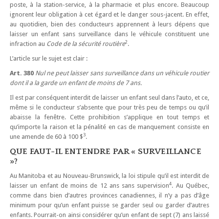
poste, à la station-service, à la pharmacie et plus encore. Beaucoup
ignorent leur obligation à cet égard et le danger sous-jacent. En effet,
au quotidien, bien des conducteurs apprennent à leurs dépens que
laisser un enfant sans surveillance dans le véhicule constituent une
2
infraction au
Code de la sécurité routière
.
L’article sur le sujet est clair :
Art. 380
Nul ne peut laisser sans surveillance dans un véhicule routier
dont il a la garde un enfant de moins de 7 ans.
Il est par conséquent interdit de laisser un enfant seul dans l’auto, et ce,
même si le conducteur s’absente que pour très peu de temps ou qu’il
abaisse la fenêtre. Cette prohibition s’applique en tout temps et
qu’importe la raison et la pénalité en cas de manquement consiste en
3
une amende de 60 à 100 $
.
QUE FAUT-IL ENTENDRE PAR « SURVEILLANCE
»?
Au Manitoba et au Nouveau-Brunswick, la loi stipule qu’il est interdit de
4
laisser un enfant de moins de 12 ans sans supervision
. Au Québec,
comme dans bien d’autres provinces canadiennes, il n’y a pas d’âge
minimum pour qu’un enfant puisse se garder seul ou garder d’autres
enfants. Pourrait-on ainsi considérer qu’un enfant de sept (7) ans laissé