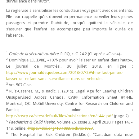
surveillance dans l’auto
.
La règle vise à sensibiliser les conducteurs voyageant avec des enfants.
Elle leur rappelle qu’ils doivent en permanence surveiller leurs jeunes
passagers et prendre l’habitude, lorsqu’il quittent le véhicule, de
s’assurer que l’enfant les accompagne peu importe la durée de
l’absence.
1
Code de la sécurité routière
, RLRQ, c. C-24.2 (Ci-après: «C.s.r.»)..
2
Dominique LELIÈVRE, «107$ pour avoir laisser un enfant dans l’auto»,
Le journal de Montréal, 30 juillet 2018, en ligne :
https://www.journaldequebec.com/2018/07/29/il-ne-faut-jamais-
laisser-un-enfant-sans -surveillance-dans-un-vehicule
.
3
Art. 507 C.s.r.
4
Ruiz-Casares, M., & Radic, I. (2015). Legal Age for Leaving Children
Unsupervised Across Canada. CWRP Information Sheet #144E.
Montreal, QC: McGill University, Centre for Research on Children and
Familie, online :
https://cwrp.ca/sites/default/files/publications/en/144e.pdf
(page 2).
5
Paediatrics & Child Health
, Volume 25, Issue 3, April 2020, Pages 143–
148, online:
https://doi.org/10.1093/pch/pxz087
.
6
The Hospital for Sick Children (SickKids), “Canadian data now